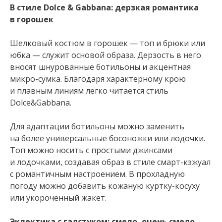
В стиле Dolce & Gabbana: дерзкая романтика
в горошек
Шелковый костюм в горошек — топ и брюки или
юбка — служит основой образа. Дерзость в него
вносят шнурованные ботильоны и акцентная
микро-сумка. Благодаря характерному крою
и плавным линиям легко читается стиль
Dolce&Gabbana.
Для адаптации ботильоны можно заменить
на более универсальные босоножки или лодочки.
Топ можно носить с простыми джинсами
и лодочками, создавая образ в стиле смарт-кэжуал
с романтичным настроением. В прохладную
погоду можно добавить кожаную куртку-косуху
или укороченный жакет.
Эклектика с галстуком: смело, очень смело