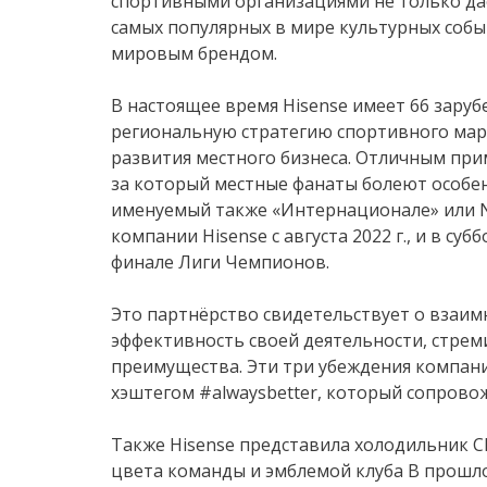
спортивными организациями не только да
самых популярных в мире культурных событ
мировым брендом.
В настоящее время Hisense имеет 66 зару
региональную стратегию спортивного мар
развития местного бизнеса. Отличным при
за который местные фанаты болеют особен
именуемый также «Интернационале» или Ne
компании Hisense с августа 2022 г., и в су
финале Лиги Чемпионов.
Это партнёрство свидетельствует о взаи
эффективность своей деятельности, стрем
преимущества. Эти три убеждения компани
хэштегом #alwaysbetter, который сопрово
Также Hisense представила холодильник Chil
цвета команды и эмблемой клуба В прошл