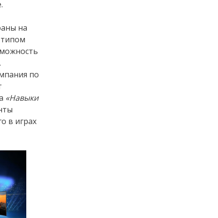
.
раны на
отипом
озможность
.
омпания по
т
ра
«Навыки
нты
о в играх