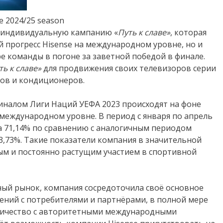
the 2024/25 season
т индивидуальную кампанию «
Путь к славе»
, которая
прогресс Hisense на международном уровне, но и
е команды в погоне за заветной победой в финале.
ть к славе»
для продвижения своих телевизоров серии
ков и кондиционеров.
иналом Лиги Наций УЕФА 2023 происходят на фоне
 международном уровне. В период с января по апрель
а 71,14% по сравнению с аналогичным периодом
3,73%. Такие показатели компания в значительной
ым и постоянно растущим участием в спортивной
ный рынок, компания сосредоточила своё основное
ний с потребителями и партнёрами, в полной мере
ничество с авторитетными международными