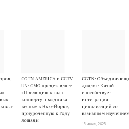
город
CGTN AMERICA и CCTV
CGTN: Объединяющ
UN: CMG представляет
диалог: Китай
и»
«Прелюдию к гала-
способствует
овых
концерту праздника
интеграции
ьностях
весны» в Нью-Йорке,
цивилизаций со
приуроченную к Году
взаимным изучение
лошади
15 июля, 2025