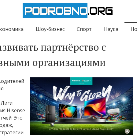
кономика
Шоу-бизнес
Спорт
Наука
Но
азвивать партнёрство с
вными организациями
водителей
ью
 Лиги
ия Hisense
тчей. Это
одаж,
стратегии