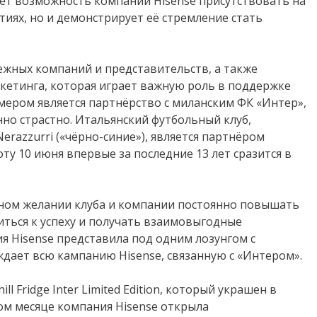
ёт возможность компании Hisense присутствовать на
иях, но и демонстрирует её стремление стать
бежных компаний и представительств, а также
кетинга, которая играет важную роль в поддержке
мером является партнёрство с миланским ФК «Интер»,
но страстно. Итальянский футбольный клуб,
razzurri («чёрно-синие»), является партнёром
бботу 10 июня впервые за последние 13 лет сразится в
мном желании клуба и компании постоянно повышать
иться к успеху и получать взаимовыгодные
я Hisense представила под одним лозунгом с
ждает всю кампанию Hisense, связанную с «Интером».
l Fridge Inter Limited Edition, который украшен в
ом месяце компания Hisense открыла