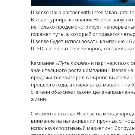
Hisense Italia partner with Inter Milan until 
В ходе турнира компания Hisense запусти
не только продемонстрирует непрерывный 
покажет путь, в который отправятся четыр
Hisense будет использовать кампанию
«Пу
ULED, лазерных телевизоров, холодильни
Кампания
«Путь к славе»
и партнёрство с ф
значительного роста компании Hisense на
продажи телевизоров в Европе выросли н
прошлого года, а стиральных машин – на 6
степени объясняет своим целенаправленн
жизни.
С момента выхода Hisense на международ
внимание на налаживании прочных отноше
используя спортивный маркетинг. Сотруд