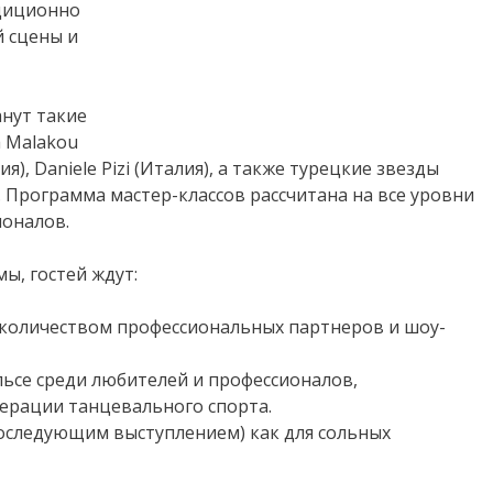
адиционно
й сцены и
анут такие
a Malakou
лия), Daniele Pizi (Италия), а также турецкие звезды
u. Программа мастер-классов рассчитана на все уровни
оналов.
, гостей ждут:
количеством профессиональных партнеров и шоу-
сальсе среди любителей и профессионалов,
ерации танцевального спорта.
оследующим выступлением) как для сольных