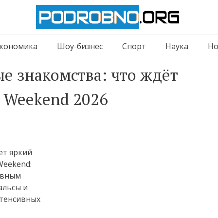
кономика
Шоу-бизнес
Спорт
Наука
Но
ые знакомства: что ждёт
 Weekend 2026
ет яркий
eekend:
авным
альсы и
нтенсивных