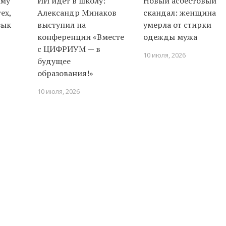
иму
ИИ идёт в школу:
Новый асбестовый
ех,
Александр Минаков
скандал: женщина
зык
выступил на
умерла от стирки
конференции «Вместе
одежды мужа
с ЦИФРИУМ — в
10 июля, 2026
будущее
образования!»
10 июля, 2026