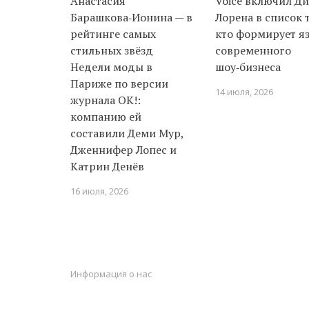
Анастасия
Voice включил Д
Барашкова‑Ионина — в
Лорена в список т
рейтинге самых
кто формирует я
стильных звёзд
современного
Недели моды в
шоу‑бизнеса
Париже по версии
14 июля, 2026
журнала ОК!:
компанию ей
составили Деми Мур,
Дженнифер Лопес и
Катрин Денёв
16 июля, 2026
Информация о нас