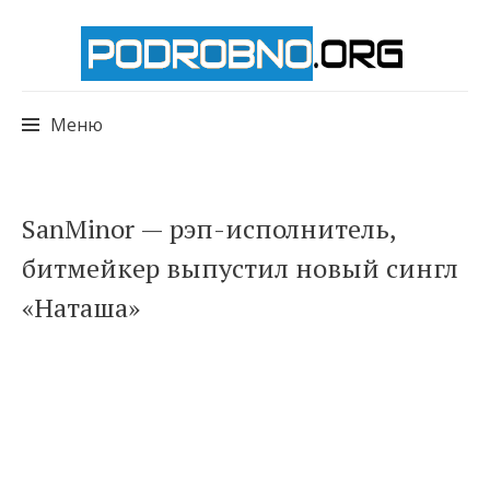
Меню
Перейти
SanMinor — рэп-исполнитель,
к
битмейкер выпустил новый сингл
содержимому
«Наташа»