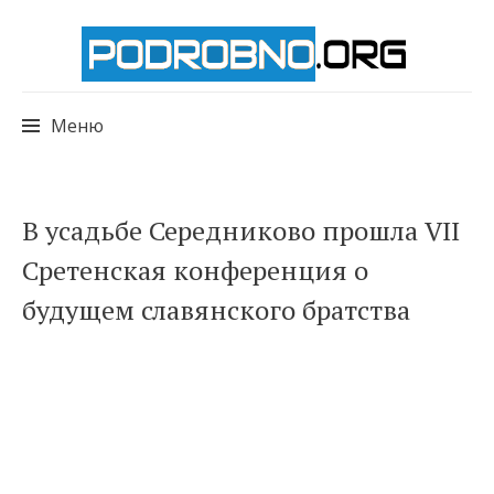
Меню
Перейти
В усадьбе Середниково прошла VII
к
Сретенская конференция о
содержимому
будущем славянского братства