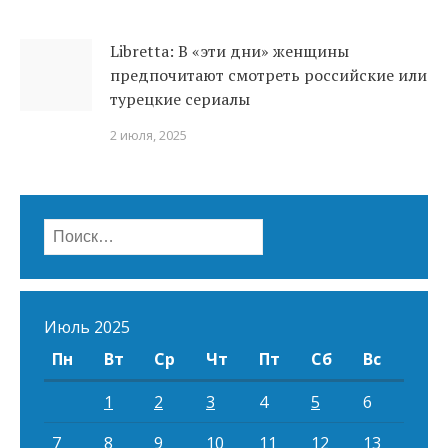
Libretta: В «эти дни» женщины
предпочитают смотреть российские или
турецкие сериалы
2 июля, 2025
Найти:
Июль 2025
Пн
Вт
Ср
Чт
Пт
Сб
Вс
1
2
3
4
5
6
7
8
9
10
11
12
13