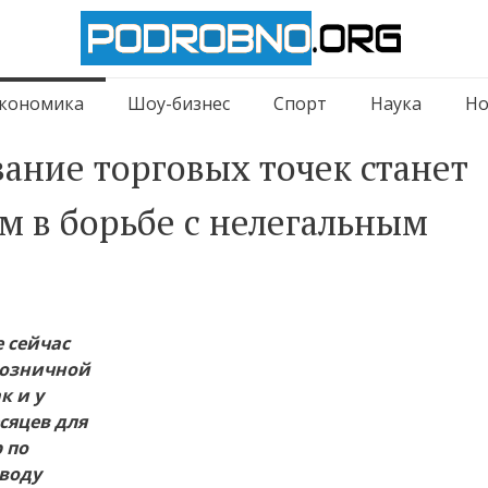
кономика
Шоу-бизнес
Спорт
Наука
Но
ание торговых точек станет
 в борьбе с нелегальным
 сейчас
розничной
к и у
есяцев для
 по
ыводу