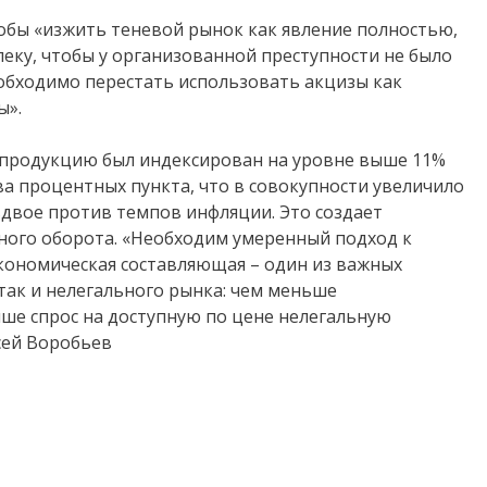
обы «изжить теневой рынок как явление полностью,
ку, чтобы у организованной преступности не было
обходимо перестать использовать акцизы как
ы».
ю продукцию был индексирован на уровне выше 11%
 процентных пункта, что в совокупности увеличило
вдвое против темпов инфляции. Это создает
ного оборота. «Необходим умеренный подход к
Экономическая составляющая – один из важных
так и нелегального рынка: чем меньше
ыше спрос на доступную по цене нелегальную
сей Воробьев