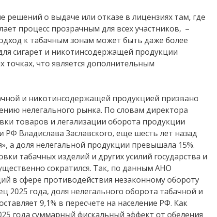
е решений о выдаче или отказе в лицензиях там, где
лает процесс прозрачным для всех участников, –
подход к табачным зонам может быть даже более
, для сигарет и никотинсодержащей продукции
 точках, что является дополнительным
ачной и никотинсодержащей продукцией призвано
нию нелегального рынка. По словам директора
ки товаров и легализации оборота продукции
РФ Владислава Заславского, еще шесть лет назад
я», а доля нелегальной продукции превышала 15%.
вки табачных изделий и других усилий государства и
существенно сократился. Так, по данным АНО
ий в сфере противодействия незаконному обороту
 2025 года, доля нелегального оборота табачной и
тавляет 9,1% в пересчете на население РФ. Как
2025 года суммарный фискальный эффект от обеления