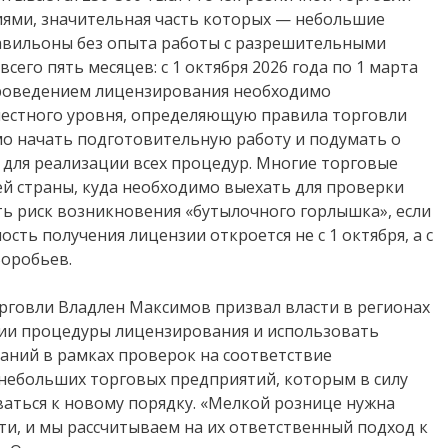
ями, значительная часть которых — небольшие
авильоны без опыта работы с разрешительными
его пять месяцев: с 1 октября 2026 года по 1 марта
 проведением лицензирования необходимо
естного уровня, определяющую правила торговли
мо начать подготовительную работу и подумать о
для реализации всех процедур. Многие торговые
ей страны, куда необходимо выехать для проверки
ь риск возникновения «бутылочного горлышка», если
ть получения лицензии откроется не с 1 октября, а с
Воробьев.
говли Владлен Максимов призвал власти в регионах
ии процедуры лицензирования и использовать
аний в рамках проверок на соответствие
 небольших торговых предприятий, которым в силу
аться к новому порядку. «Мелкой рознице нужна
сти, и мы рассчитываем на их ответственный подход к