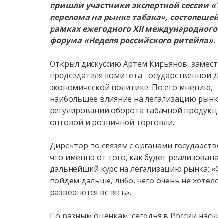
пришли участники экспертной сессии «
перелома на рынке табака», состоявшей
рамках ежегодного
XII
международного 
форума «Неделя российского ритейла».
Открыл дискуссию Артем Кирьянов, замес
председателя комитета Государственной 
экономической политике. По его мнению,
наибольшее влияние на легализацию рынка
регулировании оборота табачной продукц
оптовой и розничной торговли.
Директор по связям с органами государстве
что именно от того, как будет реализован
дальнейший курс на легализацию рынка: «
пойдем дальше, либо, чего очень не хотел
развернется вспять».
По разным оценкам, сегодня в России насч