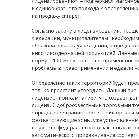
лицензированию», – подчеркнул Максимов
и единообразного подхода к определению
на продажу сигарет.
Согласно закону о лицензировании, проше
Федерации, муниципалитетам необходимо
образовательных учреждений, в пределах 
никотинсодержащей продукцией. Данные 
норму о 100-метровой зоне, применение 
проблемы в правоприменении и едва ли н
Определение таких территорий будет про
только предстоит утвердить. Данный проц
лицензионной кампанией, что создает до
лицензий добросовестными торговыми точ
определении границ территорий органы м
соответствующие зоны, уже установленные
на уровне федеральных подзаконных акт
автоматического приравнивания соответс