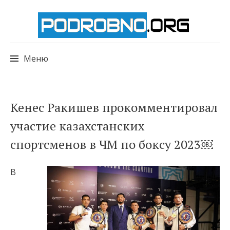
Меню
Перейти
Кенес Ракишев прокомментировал
к
участие казахстанских
содержимому
спортсменов в ЧМ по боксу 2023￼
В