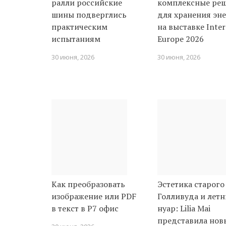
ралли российские
комплексные ре
шины подверглись
для хранения эн
практическим
на выставке Inter
испытаниям
Europe 2026
30 июня, 2026
30 июня, 2026
Как преобразовать
Эстетика старого
изображение или PDF
Голливуда и лет
в текст в Р7 офис
нуар: Lilia Mai
представила нов