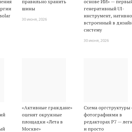
шения
правильно хранить
основе ИИ» — первы
ергии
шины
генеративный UI-
solar
инструмент, нативно
30 июня, 2026
встроенный в дизай
систему
30 июня, 2026
«Активные граждане»
Схема оргструктуры 
ний
оценят окружные
фотографиями в
площадки «Лета в
редакторах Р7 — лег
ый
Москве»
и просто