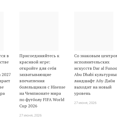
ся в
Присоединяйтесь к
Со знаковым центро
стве
красивой игре:
исполнительских
откройте для себя
искусств Dar al Funo
а 2027
захватывающие
Abu Dhabi культурны
ирает
впечатления
ландшафт Абу-Даби
ве
болельщиков с Hisense
выходит на новый
тра
на Чемпионате мира
уровень
по футболу FIFA World
27 июня, 2026
Cup 2026
27 июня, 2026