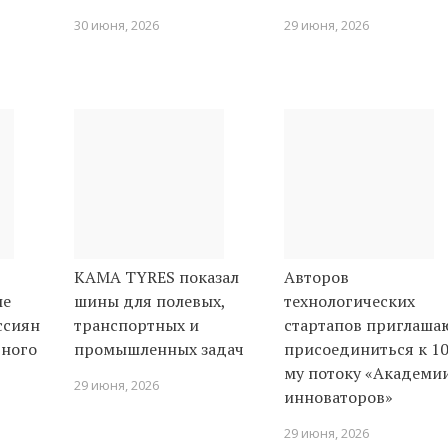
30 июня, 2026
29 июня, 2026
KAMA TYRES показал
Авторов
ые
шины для полевых,
технологических
ссиян
транспортных и
стартапов приглаша
вного
промышленных задач
присоединиться к 10
му потоку «Академи
29 июня, 2026
инноваторов»
29 июня, 2026