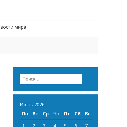
вости мира
Найти:
Июнь 2026
Пн
Вт
Ср
Чт
Пт
Сб
Вс
1
2
3
4
5
6
7