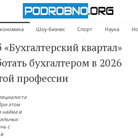
кономика
Шоу-бизнес
Спорт
Наука
Но
 «Бухгалтерский квартал»
аботать бухгалтером в 2026
этой профессии
пециалиста
При этом
 найма в
сильных
нь с
 в