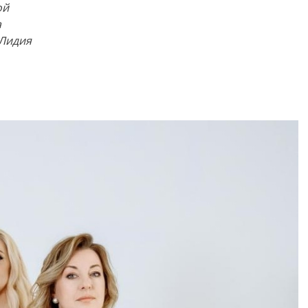
ой
а
 Лидия