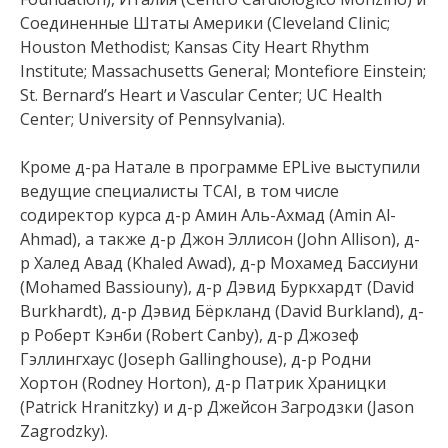
Соединенные Штаты Америки (Cleveland Clinic;
Houston Methodist; Kansas City Heart Rhythm
Institute; Massachusetts General; Montefiore Einstein;
St. Bernard’s Heart и Vascular Center; UC Health
Center; University of Pennsylvania).
Кроме д-ра Натале в программе EPLive выступили
ведущие специалисты TCAI, в том числе
содиректор курса д-р Амин Аль-Ахмад (Amin Al-
Ahmad), а также д-р Джон Эллисон (John Allison), д-
р Халед Авад (Khaled Awad), д-р Мохамед Бассиуни
(Mohamed Bassiouny), д-р Дэвид Буркхардт (David
Burkhardt), д-р Дэвид Бёркланд (David Burkland), д-
р Роберт Кэнби (Robert Canby), д-р Джозеф
Гэллингхаус (Joseph Gallinghouse), д-р Родни
Хортон (Rodney Horton), д-р Патрик Храницки
(Patrick Hranitzky) и д-р Джейсон Загродзки (Jason
Zagrodzky).