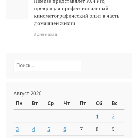
Hisense представляет PX4 Pro,
превращая профессиональный
кинематографический опыт в часть
домашней жизни
3 дня назад
Найти:
Август 2026
Пн
Вт
Ср
Чт
Пт
Сб
Вс
1
2
3
4
5
6
7
8
9