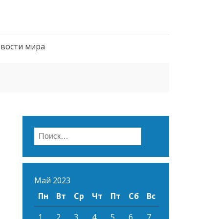
вости мира
Найти:
Май 2023
Пн
Вт
Ср
Чт
Пт
Сб
Вс
1
2
3
4
5
6
7