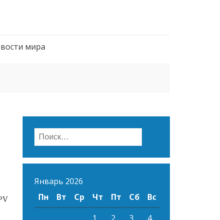
вости мира
Найти:
Январь 2026
Пн
Вт
Ср
Чт
Пт
Сб
Вс
PV
1
2
3
4